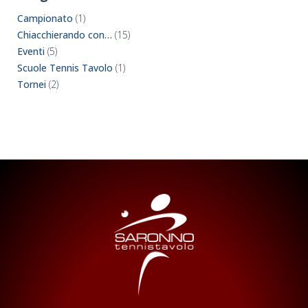
Campionato
(1)
Chiacchierando con…
(15)
Eventi
(5)
Scuole Tennis Tavolo
(1)
Tornei
(2)