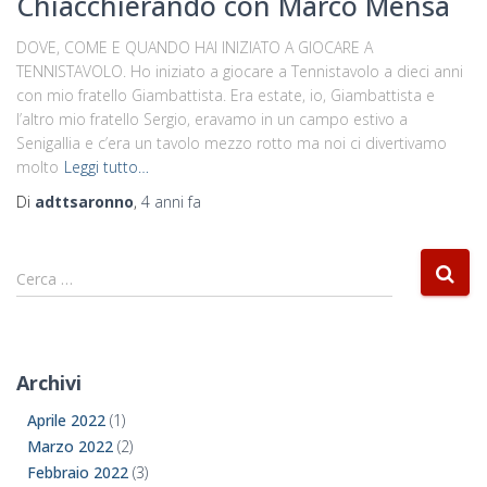
Chiacchierando con Marco Mensa
DOVE, COME E QUANDO HAI INIZIATO A GIOCARE A
TENNISTAVOLO. Ho iniziato a giocare a Tennistavolo a dieci anni
con mio fratello Giambattista. Era estate, io, Giambattista e
l’altro mio fratello Sergio, eravamo in un campo estivo a
Senigallia e c’era un tavolo mezzo rotto ma noi ci divertivamo
molto
Leggi tutto…
Di
adttsaronno
,
4 anni
fa
Cerca …
Archivi
Aprile 2022
(1)
Marzo 2022
(2)
Febbraio 2022
(3)