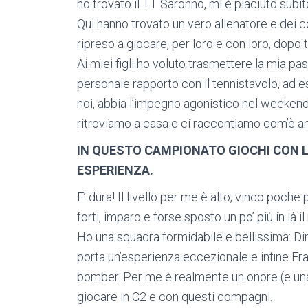
ho trovato il TT Saronno, mi è piaciuto subit
Qui hanno trovato un vero allenatore e dei c
ripreso a giocare, per loro e con loro, dopo t
Ai miei figli ho voluto trasmettere la mia p
personale rapporto con il tennistavolo, ad
noi, abbia l’impegno agonistico nel weekend 
ritroviamo a casa e ci raccontiamo com’è an
IN QUESTO CAMPIONATO GIOCHI CON L
ESPERIENZA.
E’ dura! Il livello per me è alto, vinco poche
forti, imparo e forse sposto un po’ più in là il
Ho una squadra formidabile e bellissima: Di
porta un’esperienza eccezionale e infine Fr
bomber. Per me è realmente un onore (e una
giocare in C2 e con questi compagni.