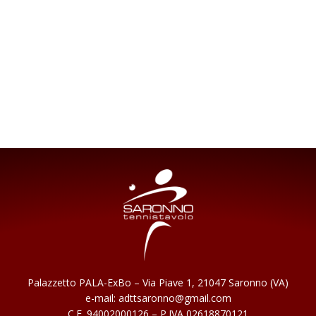
Palazzetto PALA-ExBo – Via Piave 1, 21047
Saronno (VA)
e-mail: adttsaronno@gmail.com
C.F. 94002000126 – P.IVA 02618870121