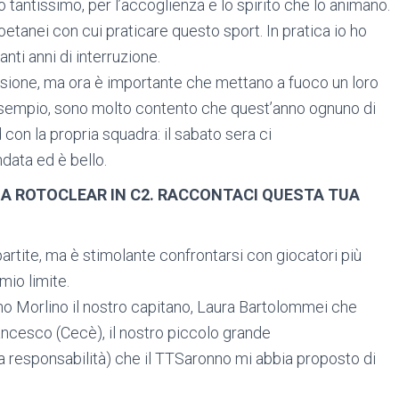
o tantissimo, per l’accoglienza e lo spirito che lo animano.
oetanei con cui praticare questo sport. In pratica io ho
anti anni di interruzione.
assione, ma ora è importante che mettano a fuoco un loro
 esempio, sono molto contento che quest’anno ognuno di
con la propria squadra: il sabato sera ci
data ed è bello.
A ROTOCLEAR IN C2. RACCONTACI QUESTA TUA
 partite, ma è stimolante confrontarsi con giocatori più
 mio limite.
no Morlino il nostro capitano, Laura Bartolommei che
ancesco (Cecè), il nostro piccolo grande
 responsabilità) che il TTSaronno mi abbia proposto di